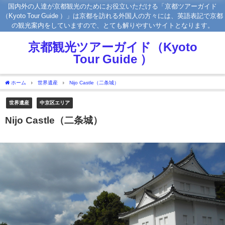
国内外の人達が京都観光のためにお役立いただける「京都ツアーガイド
（Kyoto Tour Guide ）」は京都を訪れる外国人の方々には、英語表記で京都
の観光案内をしていますので、とても解りやすいサイトとなります。
京都観光ツアーガイド（Kyoto
Tour Guide ）
ホーム
世界遺産
Nijo Castle（二条城）
世界遺産
中京区エリア
Nijo Castle（二条城）