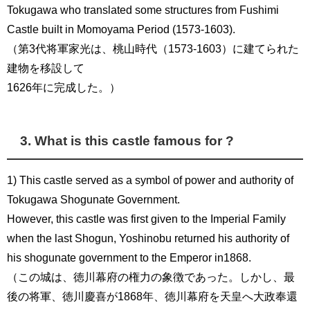
Tokugawa who translated some structures from Fushimi
Castle built in Momoyama Period (1573-1603).
（第3代将軍家光は、桃山時代（1573-1603）に建てられた
建物を移設して
1626年に完成した。）
3. What is this castle famous for ?
1) This castle served as a symbol of power and authority of
Tokugawa Shogunate Government.
However, this castle was first given to the Imperial Family
when the last Shogun, Yoshinobu returned his authority of
his shogunate government to the Emperor in1868.
（この城は、徳川幕府の権力の象徴であった。しかし、最
後の将軍、徳川慶喜が1868年、徳川幕府を天皇へ大政奉還