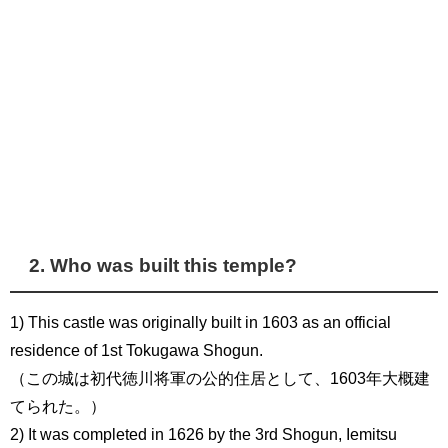
2. Who was built this temple?
1) This castle was originally built in 1603 as an official
residence of 1st Tokugawa Shogun.
（この城は初代徳川将軍の公的住居として、1603年大概建
てられた。）
2) It was completed in 1626 by the 3rd Shogun, Iemitsu