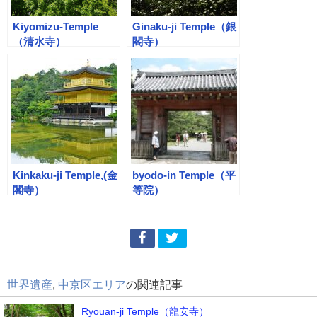
Kiyomizu-Temple
Ginaku-ji Temple（銀
（清水寺）
閣寺）
Kinkaku-ji Temple,(金
byodo-in Temple（平
閣寺）
等院）
世界遺産
,
中京区エリア
の関連記事
Ryouan-ji Temple（龍安寺）